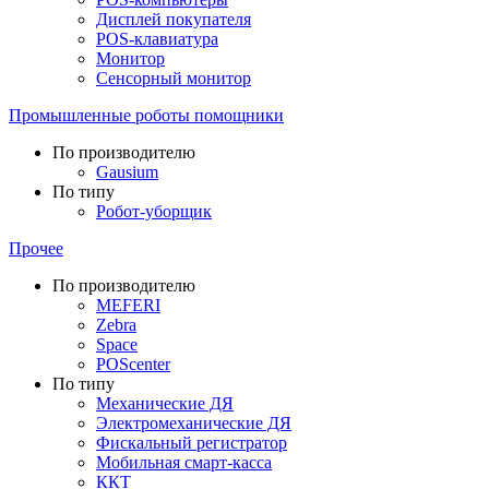
Дисплей покупателя
POS-клавиатура
Монитор
Сенсорный монитор
Промышленные роботы помощники
По производителю
Gausium
По типу
Робот-уборщик
Прочее
По производителю
MEFERI
Zebra
Space
POScenter
По типу
Механические ДЯ
Электромеханические ДЯ
Фискальный регистратор
Мобильная смарт-касса
ККТ