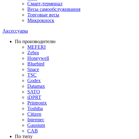
Смарт-терминал
Весы самообслуживания
Торговые весы
Микрокиоск
Аксессуары
По производителю
MEFERI
Zebra
Honeywell
Bluebird
Space
TSC
Godex
Datamax
SATO
iDPRT
Printronix
Toshiba
Citizen
Intermec
Gausium
CAB
По типу