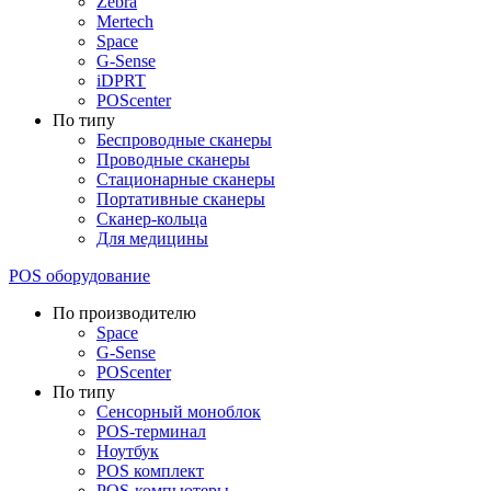
Zebra
Mertech
Space
G-Sense
iDPRT
POScenter
По типу
Беспроводные сканеры
Проводные сканеры
Стационарные сканеры
Портативные сканеры
Сканер-кольца
Для медицины
POS оборудование
По производителю
Space
G-Sense
POScenter
По типу
Сенсорный моноблок
POS-терминал
Ноутбук
POS комплект
POS-компьютеры