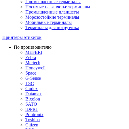
Промышленные терминалы
Носимые на запястье терминалы
Промышленные планшеты
Морозостойкие терминалы
Мобильные терминалы
Терминалы для погрузчика
Принтеры этикеток
По производителю
MEFERI
Zebra
Mertech
Honeywell
Space
G-Sense
TSC
Godex
Datamax
Bixolon
SATO
iDPRT
Printronix
Toshiba
Citizen