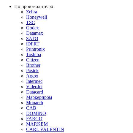
По производителю
Zebra
Honeywell
TSC
Godex
Datamax
SATO
iDPRT
Printronix
Toshiba
Citizen
Brother
Postek
Argox
Intermec
VideoJet
Datacard
Маркерпром
Monarch
CAB
DOMINO
FARGO
MARKEM
CARL VALENTIN