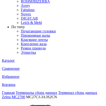
ROHM/BIZERBA
Avery
Fabulous
Novex
DIGI/CAB
Leich & Mehl
По типу
Печатающие головки
Прижимные валы
Красящие ленты
Крепление вала
Ремни привода
Этикетка
Каталог
Сравнение
Избранное
Корзина
Главная
Терминалы сбора данных
Терминал сбора данных
Zebra MC2700
MC27CJ-3A3S2CN