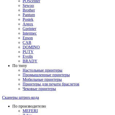
POScenter
Sewoo
Brother
Pantum
Postek
Argox
Gprinter
Intermec
Epson
CAB
DOMINO
PUTY
Evolis
BRADY
По типу
Настольные принтеры
Промышленные принтеры
Мобильные принтеры
Принтеры для печати браслетов
Чековые принтеры
Сканеры штрих-кода
По производителю
MEFERI