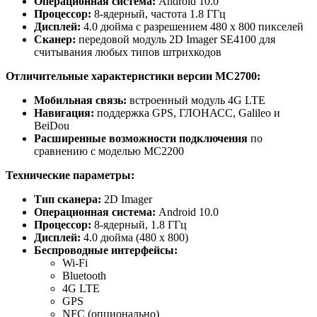
Операционная система:
Android 10.0
Процессор:
8-ядерный, частота 1.8 ГГц
Дисплей:
4.0 дюйма с разрешением 480 x 800 пикселей
Сканер:
передовой модуль 2D Imager SE4100 для
считывания любых типов штрихкодов
Отличительные характеристики версии MC2700:
Мобильная связь:
встроенный модуль 4G LTE
Навигация:
поддержка GPS, ГЛОНАСС, Galileo и
BeiDou
Расширенные возможности подключения
по
сравнению с моделью MC2200
Технические параметры:
Тип сканера:
2D Imager
Операционная система:
Android 10.0
Процессор:
8-ядерный, 1.8 ГГц
Дисплей:
4.0 дюйма (480 x 800)
Беспроводные интерфейсы:
Wi-Fi
Bluetooth
4G LTE
GPS
NFC (опционально)