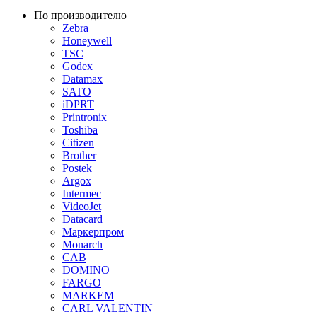
По производителю
Zebra
Honeywell
TSC
Godex
Datamax
SATO
iDPRT
Printronix
Toshiba
Citizen
Brother
Postek
Argox
Intermec
VideoJet
Datacard
Маркерпром
Monarch
CAB
DOMINO
FARGO
MARKEM
CARL VALENTIN