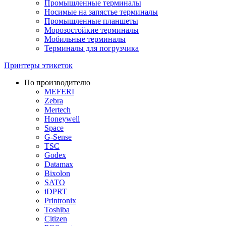
Промышленные терминалы
Носимые на запястье терминалы
Промышленные планшеты
Морозостойкие терминалы
Мобильные терминалы
Терминалы для погрузчика
Принтеры этикеток
По производителю
MEFERI
Zebra
Mertech
Honeywell
Space
G-Sense
TSC
Godex
Datamax
Bixolon
SATO
iDPRT
Printronix
Toshiba
Citizen