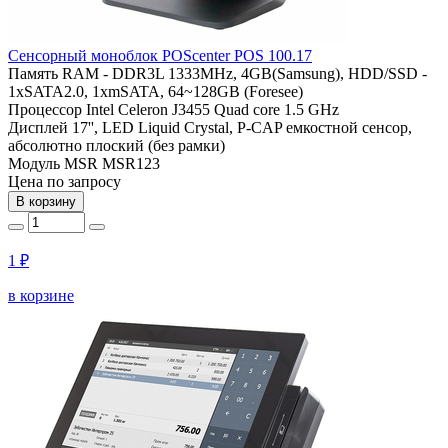
Сенсорный моноблок POScenter POS 100.17
Память
RAM - DDR3L 1333MHz, 4GB(Samsung), HDD/SSD -
1xSATA2.0, 1xmSATA, 64~128GB (Foresee)
Процессор
Intel Celeron J3455 Quad core 1.5 GHz
Дисплей
17'', LED Liquid Crystal, P-CAP емкостной сенсор,
абсолютно плоский (без рамки)
Модуль MSR
MSR123
Цена по запросу
В корзину
1 ₽
в корзине