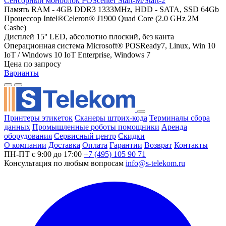
Сенсорный моноблок POScenter Start-M/Start-2
Память
RAM - 4GB DDR3 1333MHz, HDD - SATA, SSD 64Gb
Процессор
Intel®Celeron® J1900 Quad Core (2.0 GHz 2M
Cashe)
Дисплей
15'' LED, абсолютно плоский, без канта
Операционная система
Microsoft® POSReady7, Linux, Win 10
IoT / Windows 10 IoT Enterprise, Windows 7
Цена по запросу
Варианты
Принтеры этикеток
Сканеры штрих-кода
Терминалы сбора
данных
Промышленные роботы помощники
Аренда
оборудования
Сервисный центр
Скидки
О компании
Доставка
Оплата
Гарантии
Возврат
Контакты
ПН-ПТ с 9:00 до 17:00
+7 (495) 105 90 71
Консультация по любым вопросам
info@s-telekom.ru