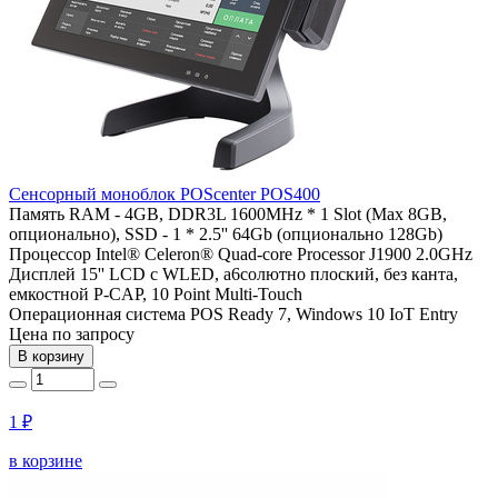
Сенсорный моноблок POScenter POS400
Память
RAM - 4GB, DDR3L 1600MHz * 1 Slot (Max 8GB,
опционально), SSD - 1 * 2.5'' 64Gb (опционально 128Gb)
Процессор
Intel® Celeron® Quad-core Processor J1900 2.0GHz
Дисплей
15'' LCD c WLED, a6coлютнo плоский, без канта,
емкостной P-CAP, 10 Point Multi-Touch
Операционная система
POS Ready 7, Windows 10 IoT Entry
Цена по запросу
В корзину
1 ₽
в корзине