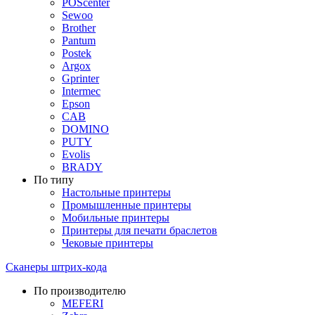
POScenter
Sewoo
Brother
Pantum
Postek
Argox
Gprinter
Intermec
Epson
CAB
DOMINO
PUTY
Evolis
BRADY
По типу
Настольные принтеры
Промышленные принтеры
Мобильные принтеры
Принтеры для печати браслетов
Чековые принтеры
Сканеры штрих-кода
По производителю
MEFERI