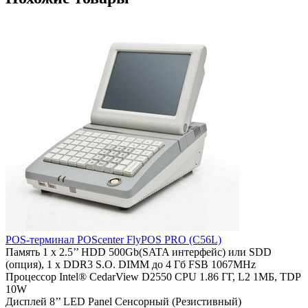
POS-терминал POScenter FlyPOS PRO (C56L)
Память
1 х 2.5’’ HDD 500Gb(SATA интерфейс) или SDD
(опция), 1 x DDR3 S.O. DIMM до 4 Гб FSB 1067MHz
Процессор
Intel® CedarView D2550 CPU 1.86 ГГ, L2 1МБ, TDP
10W
Дисплей
8’’ LED Panel Сенсорный (Резистивный)