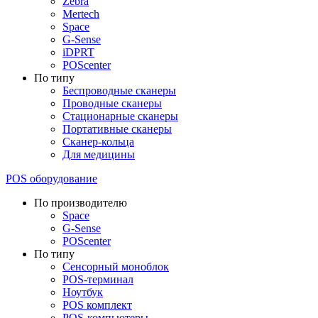
Zebra
Mertech
Space
G-Sense
iDPRT
POScenter
По типу
Беспроводные сканеры
Проводные сканеры
Стационарные сканеры
Портативные сканеры
Сканер-кольца
Для медицины
POS оборудование
По производителю
Space
G-Sense
POScenter
По типу
Сенсорный моноблок
POS-терминал
Ноутбук
POS комплект
POS-компьютеры