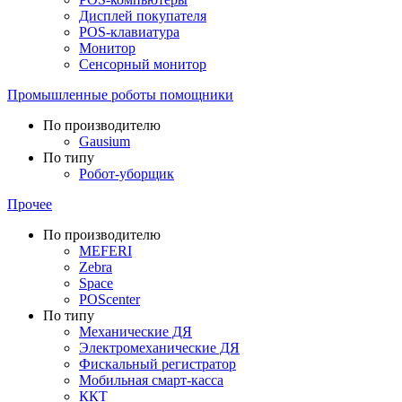
Дисплей покупателя
POS-клавиатура
Монитор
Сенсорный монитор
Промышленные роботы помощники
По производителю
Gausium
По типу
Робот-уборщик
Прочее
По производителю
MEFERI
Zebra
Space
POScenter
По типу
Механические ДЯ
Электромеханические ДЯ
Фискальный регистратор
Мобильная смарт-касса
ККТ