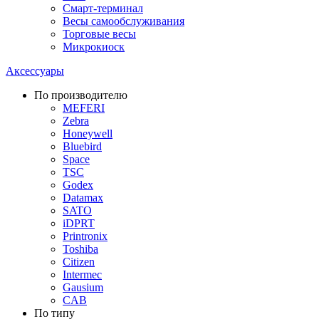
Смарт-терминал
Весы самообслуживания
Торговые весы
Микрокиоск
Аксессуары
По производителю
MEFERI
Zebra
Honeywell
Bluebird
Space
TSC
Godex
Datamax
SATO
iDPRT
Printronix
Toshiba
Citizen
Intermec
Gausium
CAB
По типу