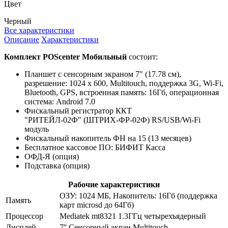
Цвет
Черный
Все характеристики
Описание
Характеристики
Комплект POScenter Мобильный
состоит:
Планшет с сенсорным экраном 7" (17.78 см),
разрешение: 1024 x 600, Multitouch, поддержка 3G, Wi-Fi,
Bluetooth, GPS, встроенная память: 16Гб, операционная
система: Android 7.0
Фискальный регистратор ККТ
"РИТЕЙЛ-02Ф" (ШТРИХ-ФР-02Ф) RS/USB/Wi-Fi
модуль
Фискальный накопитель ФН на 15 (13 месяцев)
Бесплатное кассовое ПО: БИФИТ Касса
ОФД-Я (опция)
Подставка (опция)
Рабочие характеристики
ОЗУ: 1024 МБ, Накопитель: 16Гб (поддержка
Память
карт microsd до 64Гб)
Процессор
Mediatek mt8321 1.3ГГц четырехъядерный
Дисплей
7'' Сенсорный экран Multitouch