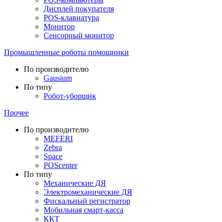
Дисплей покупателя
POS-клавиатура
Монитор
Сенсорный монитор
Промышленные роботы помощники
По производителю
Gausium
По типу
Робот-уборщик
Прочее
По производителю
MEFERI
Zebra
Space
POScenter
По типу
Механические ДЯ
Электромеханические ДЯ
Фискальный регистратор
Мобильная смарт-касса
ККТ