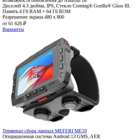
возможность обновления до Android 18
Дисплей
4.3 дюйма, IPS, Стекло Corning® Gorilla® Glass III.
Память
4 Гб RAM + 64 Гб ROM
Разрешение экрана
480 x 800
от 61 626 ₽
Варианты
Терминал сбора данных MEFERI ME10
Операционная система
Android 13 GMS, AER