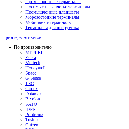
Промышленные терминалы
Носимые на запястье терминалы
Промышленные планшеты
Морозостойкие терминалы
Мобильные терминалы
Терминалы для погрузчика
Принтеры этикеток
По производителю
MEFERI
Zebra
Mertech
Honeywell
Space
G-Sense
TSC
Godex
Datamax
Bixolon
SATO
iDPRT
Printronix
Toshiba
Citizen