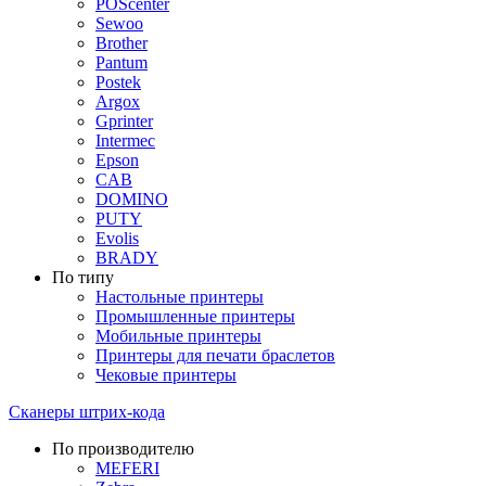
POScenter
Sewoo
Brother
Pantum
Postek
Argox
Gprinter
Intermec
Epson
CAB
DOMINO
PUTY
Evolis
BRADY
По типу
Настольные принтеры
Промышленные принтеры
Мобильные принтеры
Принтеры для печати браслетов
Чековые принтеры
Сканеры штрих-кода
По производителю
MEFERI