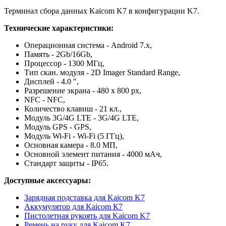
Терминал сбора данных Kaicom K7 в конфигурации K7.
Технические характеристики:
Операционная система - Android 7.x,
Память - 2Gb/16Gb,
Процессор - 1300 МГц,
Тип скан. модуля - 2D Imager Standard Range,
Дисплей - 4.0 ",
Разрешение экрана - 480 x 800 px,
NFC - NFC,
Количество клавиш - 21 кл.,
Модуль 3G/4G LTE - 3G/4G LTE,
Модуль GPS - GPS,
Модуль Wi-Fi - Wi-Fi (5 ГГц),
Основная камера - 8.0 МП,
Основной элемент питания - 4000 мАч,
Стандарт защиты - IP65.
Доступные аксессуары:
Зарядная подставка для Kaicom K7
Аккумулятор для Kaicom К7
Пистолетная рукоять для Kaicom K7
Ремень на руку для Kaicom K7