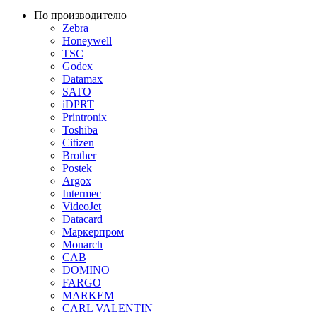
По производителю
Zebra
Honeywell
TSC
Godex
Datamax
SATO
iDPRT
Printronix
Toshiba
Citizen
Brother
Postek
Argox
Intermec
VideoJet
Datacard
Маркерпром
Monarch
CAB
DOMINO
FARGO
MARKEM
CARL VALENTIN