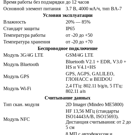
Время работы без подзарядки
до 12 часов
Основной элемент питания
3.7 В, 4000 мА/ч, тип BA-7
Условия эксплуатации
Влажность
20% — 85%
Стандарт защиты
IP65
Температура работы
от -20 до +50
Температура хранения
от -20 до +70
Беспроводное подключение
Модуль 3G/4G LTE
GSM/4G LTE
Bluetooth V2.1 + EDR, V3.0 +
Модуль Bluetooth
HS и V4.1+HS
GPS, AGPS, GALILEO,
Модуль GPS
ГЛОНАСС и BEIDOU
2,4 ГГц: 802.11 b/g/n, 5 ГГц:
Модуль Wi-Fi
802.11 a/n
Считывание данных
Тип скан. модуля
2D Imager (Mindeo ME5800)
HF 13,56 МГц (стандарты
ISO14443A/B, ISO15693).
Модуль NFC
Дистанция считывания: от 2 до
5 см
8 МП с автофокусом и