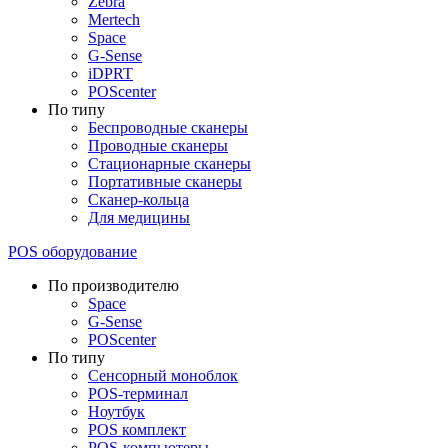
Zebra
Mertech
Space
G-Sense
iDPRT
POScenter
По типу
Беспроводные сканеры
Проводные сканеры
Стационарные сканеры
Портативные сканеры
Сканер-кольца
Для медицины
POS оборудование
По производителю
Space
G-Sense
POScenter
По типу
Сенсорный моноблок
POS-терминал
Ноутбук
POS комплект
POS-компьютеры