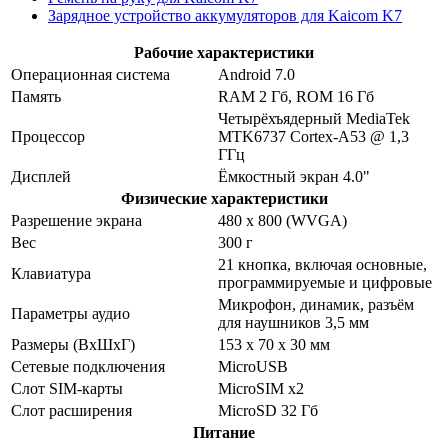
Зарядное устройство аккумуляторов для Kaicom K7
Рабочие характеристики
Операционная система
Android 7.0
Память
RAM 2 Гб, ROM 16 Гб
Четырёхъядерный MediaTek
Процессор
MTK6737 Cortex-A53 @ 1,3
ГГц
Дисплей
Ёмкостный экран 4.0"
Физические характеристики
Разрешение экрана
480 x 800 (WVGA)
Вес
300 г
21 кнопка, включая основные,
Клавиатура
программируемые и цифровые
Микрофон, динамик, разъём
Параметры аудио
для наушников 3,5 мм
Размеры (ВхШхГ)
153 x 70 x 30 мм
Сетевые подключения
MicroUSB
Слот SIM-карты
MicroSIM x2
Слот расширения
MicroSD 32 Гб
Питание