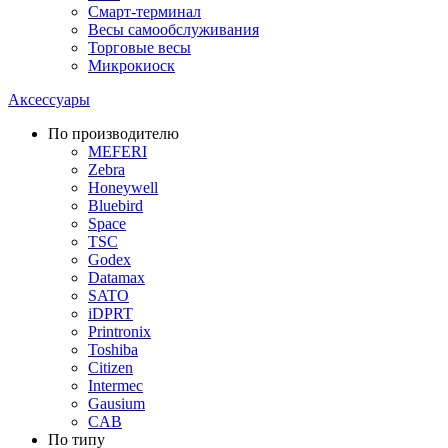
Смарт-терминал
Весы самообслуживания
Торговые весы
Микрокиоск
Аксессуары
По производителю
MEFERI
Zebra
Honeywell
Bluebird
Space
TSC
Godex
Datamax
SATO
iDPRT
Printronix
Toshiba
Citizen
Intermec
Gausium
CAB
По типу