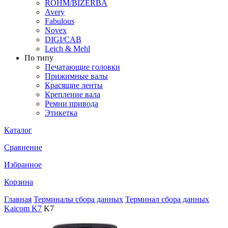
ROHM/BIZERBA
Avery
Fabulous
Novex
DIGI/CAB
Leich & Mehl
По типу
Печатающие головки
Прижимные валы
Красящие ленты
Крепление вала
Ремни привода
Этикетка
Каталог
Сравнение
Избранное
Корзина
Главная
Терминалы сбора данных
Терминал сбора данных
Kaicom K7
K7