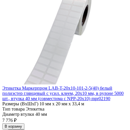
Этикетка Маркерпром LAB-T-20x10-101-2-5(40) белый
полиэстер глянцевый с усил. клеем, 20х10 мм, в рулоне 5000
шт., втулка 40 мм (совместима с NPP-20x10) mpr02190
Размеры (ВхШхГ)
10 мм х 20 мм х 33,4 м
Тип товара
Этикетка
Диаметр втулки
40 мм
7 776 ₽
В корзину