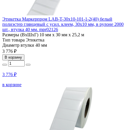
Этикетка Маркерпром LAB-T-30x10-101-1-2(40) белый
полиэстер глянцевый с усил. клеем, 30х10 мм, в рулоне 2000
шт., втулка 40 мм. mpr02126
Размеры (ВхШхГ)
10 мм х 30 мм х 25,2 м
Тип товара
Этикетка
Диаметр втулки
40 мм
3 776 ₽
В корзину
3 776 ₽
в корзине