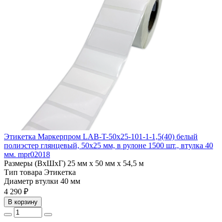
Этикетка Маркерпром LAB-T-50x25-101-1-1,5(40) белый
полиэстер глянцевый, 50х25 мм, в рулоне 1500 шт., втулка 40
мм. mpr02018
Размеры (ВхШхГ)
25 мм х 50 мм х 54,5 м
Тип товара
Этикетка
Диаметр втулки
40 мм
4 290 ₽
В корзину