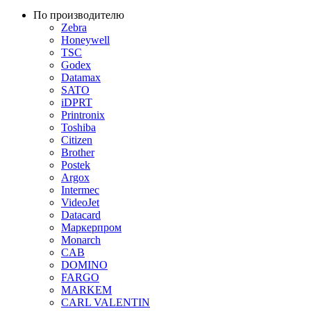
По производителю
Zebra
Honeywell
TSC
Godex
Datamax
SATO
iDPRT
Printronix
Toshiba
Citizen
Brother
Postek
Argox
Intermec
VideoJet
Datacard
Маркерпром
Monarch
CAB
DOMINO
FARGO
MARKEM
CARL VALENTIN