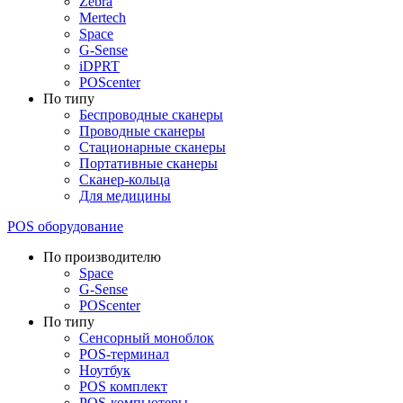
Zebra
Mertech
Space
G-Sense
iDPRT
POScenter
По типу
Беспроводные сканеры
Проводные сканеры
Стационарные сканеры
Портативные сканеры
Сканер-кольца
Для медицины
POS оборудование
По производителю
Space
G-Sense
POScenter
По типу
Сенсорный моноблок
POS-терминал
Ноутбук
POS комплект
POS-компьютеры