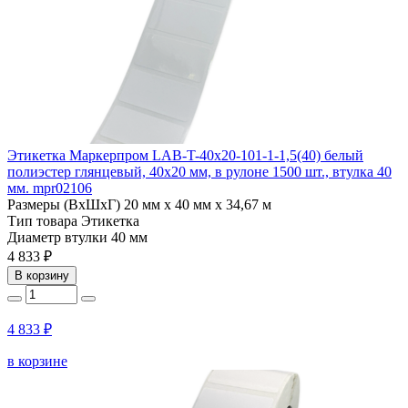
Этикетка Маркерпром LAB-T-40x20-101-1-1,5(40) белый
полиэстер глянцевый, 40х20 мм, в рулоне 1500 шт., втулка 40
мм. mpr02106
Размеры (ВхШхГ)
20 мм х 40 мм х 34,67 м
Тип товара
Этикетка
Диаметр втулки
40 мм
4 833 ₽
В корзину
4 833 ₽
в корзине