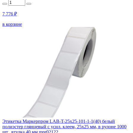
7 776 ₽
в корзине
Этикетка Маркерпром LAB-T-25x25-101-1-1(40) белый
полиэстер глянцевый с усил. клеем, 25х25 мм, в рулоне 1000
шт., втулка 40 мм mpr02122