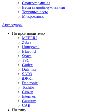
Смарт-терминал
Весы самообслуживания
Торговые весы
Микрокиоск
Аксессуары
По производителю
MEFERI
Zebra
Honeywell
Bluebird
Space
TSC
Godex
Datamax
SATO
iDPRT
Printronix
Toshiba
Citizen
Intermec
Gausium
CAB
По типу