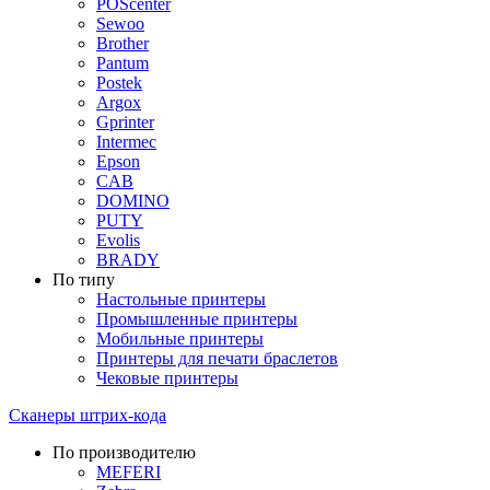
POScenter
Sewoo
Brother
Pantum
Postek
Argox
Gprinter
Intermec
Epson
CAB
DOMINO
PUTY
Evolis
BRADY
По типу
Настольные принтеры
Промышленные принтеры
Мобильные принтеры
Принтеры для печати браслетов
Чековые принтеры
Сканеры штрих-кода
По производителю
MEFERI