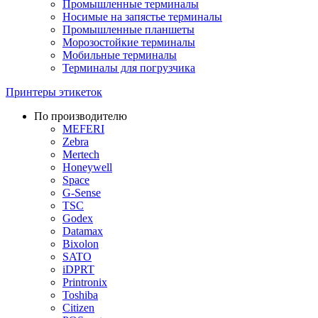
Промышленные терминалы
Носимые на запястье терминалы
Промышленные планшеты
Морозостойкие терминалы
Мобильные терминалы
Терминалы для погрузчика
Принтеры этикеток
По производителю
MEFERI
Zebra
Mertech
Honeywell
Space
G-Sense
TSC
Godex
Datamax
Bixolon
SATO
iDPRT
Printronix
Toshiba
Citizen