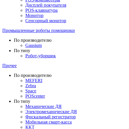
Дисплей покупателя
POS-клавиатура
Монитор
Сенсорный монитор
Промышленные роботы помощники
По производителю
Gausium
По типу
Робот-уборщик
Прочее
По производителю
MEFERI
Zebra
Space
POScenter
По типу
Механические ДЯ
Электромеханические ДЯ
Фискальный регистратор
Мобильная смарт-касса
ККТ