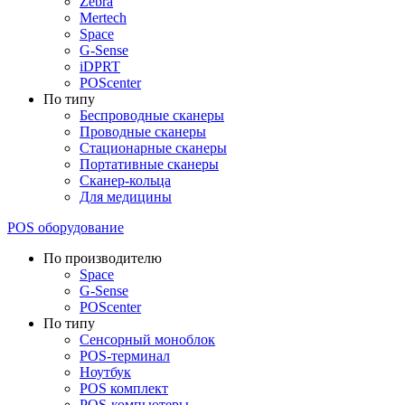
Zebra
Mertech
Space
G-Sense
iDPRT
POScenter
По типу
Беспроводные сканеры
Проводные сканеры
Стационарные сканеры
Портативные сканеры
Сканер-кольца
Для медицины
POS оборудование
По производителю
Space
G-Sense
POScenter
По типу
Сенсорный моноблок
POS-терминал
Ноутбук
POS комплект
POS-компьютеры