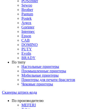
POScenter
Sewoo
Brother
Pantum
Postek
Argox
Gprinter
Intermec
Epson
CAB
DOMINO
PUTY
Evolis
BRADY
По типу
Настольные принтеры
Промышленные принтеры
Мобильные принтеры
Принтеры для печати браслетов
Чековые принтеры
Сканеры штрих-кода
По производителю
MEFERI