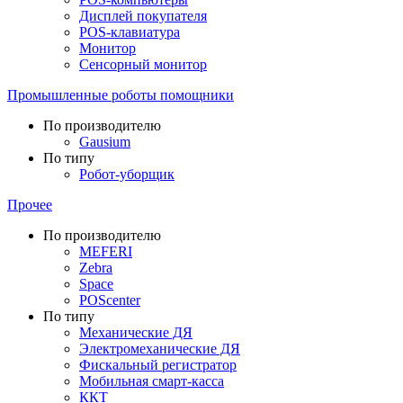
Дисплей покупателя
POS-клавиатура
Монитор
Сенсорный монитор
Промышленные роботы помощники
По производителю
Gausium
По типу
Робот-уборщик
Прочее
По производителю
MEFERI
Zebra
Space
POScenter
По типу
Механические ДЯ
Электромеханические ДЯ
Фискальный регистратор
Мобильная смарт-касса
ККТ