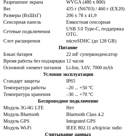
Разрешение экрана
WVGA (480 x 800)
Вес
435 г (N6703) / 460 г (EX20)
Размеры (ВхШхГ)
206 x 78 x 41,9
Сенсорная панель
Емкостная сенсорная
USB 3.0 Type-C, поддержка
Сетевые подключения
OTG.
Слот расширения
microSDHC (до 128 GB)
Питание
Бэкап батарея
22 mF суперконденсатор
Время работы без подзарядки
12 часов
Основной элемент питания
Li-Ion, 3.6V, 7000 mAh
Условия эксплуатации
Стандарт защиты
IP65
Температура работы
–20 ... +50 °C
Температура хранения
–30 ... +70 °C
Беспроводное подключение
Модуль 3G/4G LTE
Нет
Модуль Bluetooth
Bluetooth Class 4.2
Модуль GPS
Integrated GPS
Модуль Wi-Fi
IEEE 802.11 a/b/g/n/ac radio
Считывание данных