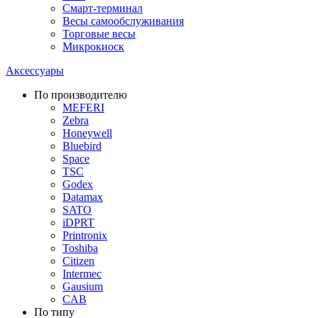
Смарт-терминал
Весы самообслуживания
Торговые весы
Микрокиоск
Аксессуары
По производителю
MEFERI
Zebra
Honeywell
Bluebird
Space
TSC
Godex
Datamax
SATO
iDPRT
Printronix
Toshiba
Citizen
Intermec
Gausium
CAB
По типу