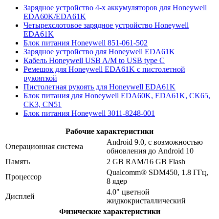
Зарядное устройство 4-х аккумуляторов для Honeywell
EDA60K/EDA61K
Четырехслотовое зарядное устройство Honeywell
EDA61K
Блок питания Honeywell 851-061-502
Зарядное устройство для Honeywell EDA61K
Кабель Honeywell USB A/M to USB type C
Ремешок для Honeywell EDA61K с пистолетной
рукояткой
Пистолетная рукоять для Honeywell EDA61K
Блок питания для Honeywell EDA60K, EDA61K, CK65,
CK3, CN51
Блок питания Honeywell 3011-8248-001
Рабочие характеристики
Android 9.0, с возможностью
Операционная система
обновления до Android 10
Память
2 GB RAM/16 GB Flash
Qualcomm® SDM450, 1.8 ГГц,
Процессор
8 ядер
4.0" цветной
Дисплей
жидкокристаллический
Физические характеристики