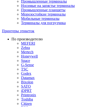
Промышленные терминалы
Носимые на запястье терминалы
Промышленные планшеты
Морозостойкие терминалы
Мобильные терминалы
Терминалы для погрузчика
Принтеры этикеток
По производителю
MEFERI
Zebra
Mertech
Honeywell
Space
G-Sense
TSC
Godex
Datamax
Bixolon
SATO
iDPRT
Printronix
Toshiba
Citizen