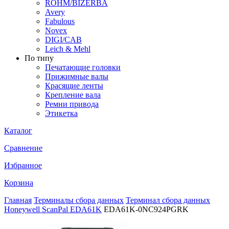
ROHM/BIZERBA
Avery
Fabulous
Novex
DIGI/CAB
Leich & Mehl
По типу
Печатающие головки
Прижимные валы
Красящие ленты
Крепление вала
Ремни привода
Этикетка
Каталог
Сравнение
Избранное
Корзина
Главная
Терминалы сбора данных
Терминал сбора данных
Honeywell ScanPal EDA61K
EDA61K-0NC924PGRK