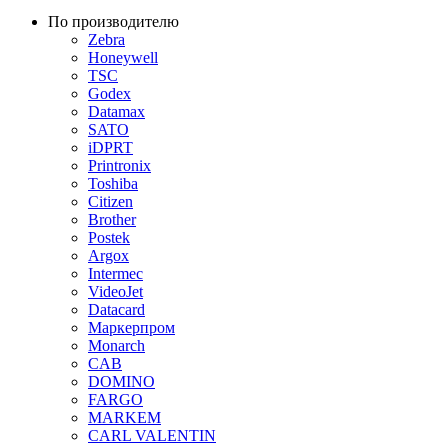
По производителю
Zebra
Honeywell
TSC
Godex
Datamax
SATO
iDPRT
Printronix
Toshiba
Citizen
Brother
Postek
Argox
Intermec
VideoJet
Datacard
Маркерпром
Monarch
CAB
DOMINO
FARGO
MARKEM
CARL VALENTIN