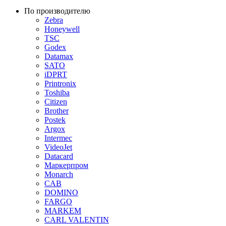
По производителю
Zebra
Honeywell
TSC
Godex
Datamax
SATO
iDPRT
Printronix
Toshiba
Citizen
Brother
Postek
Argox
Intermec
VideoJet
Datacard
Маркерпром
Monarch
CAB
DOMINO
FARGO
MARKEM
CARL VALENTIN