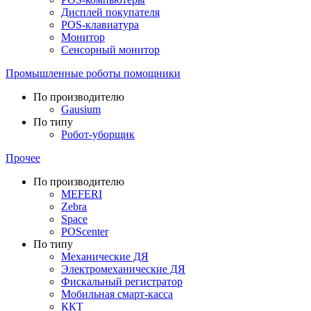
Дисплей покупателя
POS-клавиатура
Монитор
Сенсорный монитор
Промышленные роботы помощники
По производителю
Gausium
По типу
Робот-уборщик
Прочее
По производителю
MEFERI
Zebra
Space
POScenter
По типу
Механические ДЯ
Электромеханические ДЯ
Фискальный регистратор
Мобильная смарт-касса
ККТ