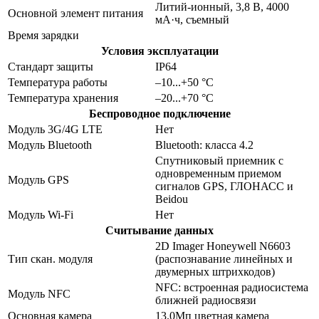
Литий-ионный, 3,8 В, 4000
Основной элемент питания
мА·ч, съемный
Время зарядки
Условия эксплуатации
Стандарт защиты
IP64
Температура работы
–10...+50 °C
Температура хранения
–20...+70 °С
Беспроводное подключение
Модуль 3G/4G LTE
Нет
Модуль Bluetooth
Bluetooth: класса 4.2
Спутниковый приемник с
одновременным приемом
Модуль GPS
сигналов GPS, ГЛОНАСС и
Beidou
Модуль Wi-Fi
Нет
Считывание данных
2D Imager Honeywell N6603
Тип скан. модуля
(распознавание линейных и
двумерных штрихкодов)
NFC: встроенная радиосистема
Модуль NFC
ближней радиосвязи
Основная камера
13.0Мп цветная камера