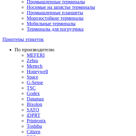
Промышленные терминалы
Носимые на запястье терминалы
Промышленные планшеты
Морозостойкие терминалы
Мобильные терминалы
Терминалы для погрузчика
Принтеры этикеток
По производителю
MEFERI
Zebra
Mertech
Honeywell
Space
G-Sense
TSC
Godex
Datamax
Bixolon
SATO
iDPRT
Printronix
Toshiba
Citizen