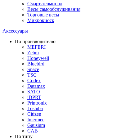
Смарт-терминал
Весы самообслуживания
Торговые весы
Микрокиоск
Аксессуары
По производителю
MEFERI
Zebra
Honeywell
Bluebird
Space
TSC
Godex
Datamax
SATO
iDPRT
Printronix
Toshiba
Citizen
Intermec
Gausium
CAB
По типу