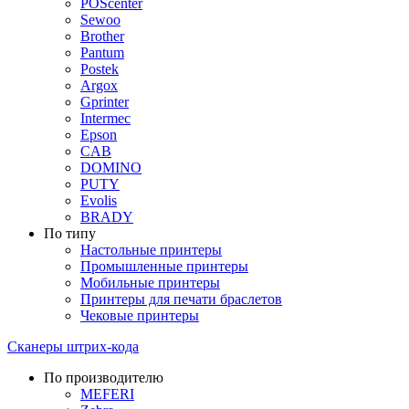
POScenter
Sewoo
Brother
Pantum
Postek
Argox
Gprinter
Intermec
Epson
CAB
DOMINO
PUTY
Evolis
BRADY
По типу
Настольные принтеры
Промышленные принтеры
Мобильные принтеры
Принтеры для печати браслетов
Чековые принтеры
Сканеры штрих-кода
По производителю
MEFERI