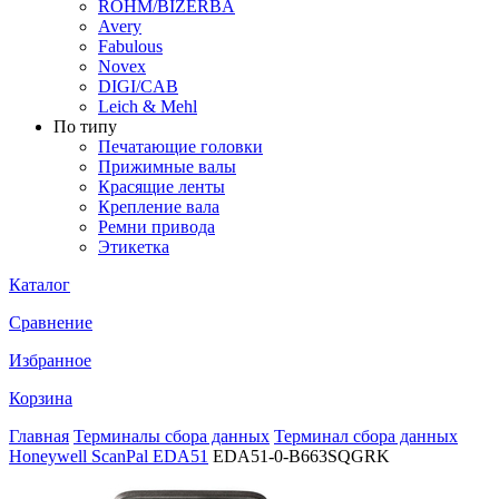
ROHM/BIZERBA
Avery
Fabulous
Novex
DIGI/CAB
Leich & Mehl
По типу
Печатающие головки
Прижимные валы
Красящие ленты
Крепление вала
Ремни привода
Этикетка
Каталог
Сравнение
Избранное
Корзина
Главная
Терминалы сбора данных
Терминал сбора данных
Honeywell ScanPal EDA51
EDA51-0-B663SQGRK