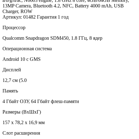
a/b/g/n/ac, N6603 engine, 1.8 GHz 8 core, 4GB/64GB Memory,
13MP Camera, Bluetooth 4.2, NFC, Battery 4000 mAh, USB
Charger, ROW
Артикул: 01482
Гарантия 1 год
Процессор
Qualcomm Snapdragon SDM450, 1.8 ГГц, 8 ядер
Операционная система
Android 10 с GMS
Дисплей
12,7 см (5.0
Память
4 Гбайт ОЗУ, 64 Гбайт флеш-памяти
Размеры (ВхШхГ)
157 x 78,2 x 16,9 мм
Слот расширения