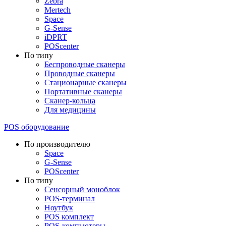
Zebra
Mertech
Space
G-Sense
iDPRT
POScenter
По типу
Беспроводные сканеры
Проводные сканеры
Стационарные сканеры
Портативные сканеры
Сканер-кольца
Для медицины
POS оборудование
По производителю
Space
G-Sense
POScenter
По типу
Сенсорный моноблок
POS-терминал
Ноутбук
POS комплект
POS-компьютеры