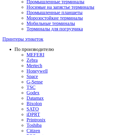
Промышленные терминалы
Носимые на запястье терминалы
Промышленные планшеты
Морозостойкие терминалы
Мобильные терминалы
Терминалы для погрузчика
Принтеры этикеток
По производителю
MEFERI
Zebra
Mertech
Honeywell
Space
G-Sense
TSC
Godex
Datamax
Bixolon
SATO
iDPRT
Printronix
Toshiba
Citizen