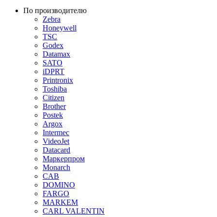
По производителю
Zebra
Honeywell
TSC
Godex
Datamax
SATO
iDPRT
Printronix
Toshiba
Citizen
Brother
Postek
Argox
Intermec
VideoJet
Datacard
Маркерпром
Monarch
CAB
DOMINO
FARGO
MARKEM
CARL VALENTIN