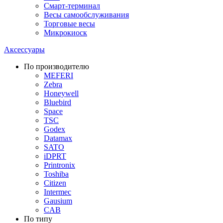
Смарт-терминал
Весы самообслуживания
Торговые весы
Микрокиоск
Аксессуары
По производителю
MEFERI
Zebra
Honeywell
Bluebird
Space
TSC
Godex
Datamax
SATO
iDPRT
Printronix
Toshiba
Citizen
Intermec
Gausium
CAB
По типу