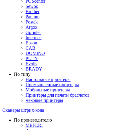
POScenter
Sewoo
Brother
Pantum
Postek
Argox
Gprinter
Intermec
Epson
CAB
DOMINO
PUTY
Evolis
BRADY
По типу
Настольные принтеры
Промышленные принтеры
Мобильные принтеры
Принтеры для печати браслетов
Чековые принтеры
Сканеры штрих-кода
По производителю
MEFERI