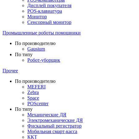
Дисплей покупателя
POS-клавиатура
Монитор
Сенсорный монитор
Промышленные роботы помощники
По производителю
Gausium
По типу
Робот-уборщик
Прочее
По производителю
MEFERI
Zebra
Space
POScenter
По типу
Механические ДЯ
Электромеханические ДЯ
Фискальный регистратор
Мобильная смарт-касса
ККТ