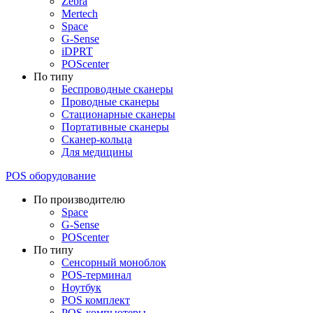
Zebra
Mertech
Space
G-Sense
iDPRT
POScenter
По типу
Беспроводные сканеры
Проводные сканеры
Стационарные сканеры
Портативные сканеры
Сканер-кольца
Для медицины
POS оборудование
По производителю
Space
G-Sense
POScenter
По типу
Сенсорный моноблок
POS-терминал
Ноутбук
POS комплект
POS-компьютеры