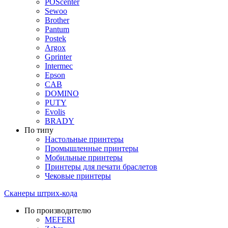
POScenter
Sewoo
Brother
Pantum
Postek
Argox
Gprinter
Intermec
Epson
CAB
DOMINO
PUTY
Evolis
BRADY
По типу
Настольные принтеры
Промышленные принтеры
Мобильные принтеры
Принтеры для печати браслетов
Чековые принтеры
Сканеры штрих-кода
По производителю
MEFERI