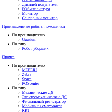
Дисплей покупателя
POS-клавиатура
Монитор
Сенсорный монитор
Промышленные роботы помощники
По производителю
Gausium
По типу
Робот-уборщик
Прочее
По производителю
MEFERI
Zebra
Space
POScenter
По типу
Механические ДЯ
Электромеханические ДЯ
Фискальный регистратор
Мобильная смарт-касса
ККТ