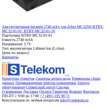
Аккумуляторная батарея 2740 мАч для Zebra MC32N0 BTRY-
MC32-01-01, BTRY-MC32-01-10
Партномер
BTRY-MC32-01-01
Емкость
2740 mAh
Напряжение
3.7V
Тип аккумулятора
Lithium Ion (Li-Ion)
Цена по запросу
Варианты
Принтеры этикеток
Сканеры штрих-кода
Терминалы сбора
данных
Промышленные роботы помощники
Аренда
оборудования
Сервисный центр
Скидки
О компании
Доставка
Оплата
Гарантии
Возврат
Контакты
ПН-ПТ с 9:00 до 17:00
+7 (495) 105 90 71
Консультация по любым вопросам
info@s-telekom.ru