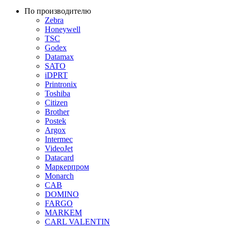
По производителю
Zebra
Honeywell
TSC
Godex
Datamax
SATO
iDPRT
Printronix
Toshiba
Citizen
Brother
Postek
Argox
Intermec
VideoJet
Datacard
Маркерпром
Monarch
CAB
DOMINO
FARGO
MARKEM
CARL VALENTIN