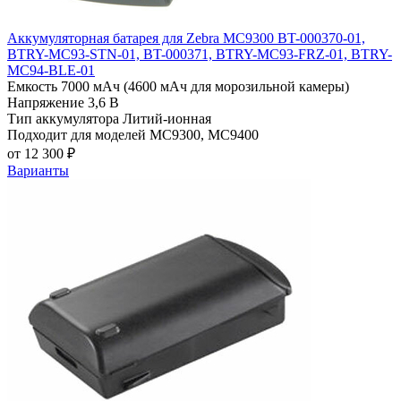
Аккумуляторная батарея для Zebra MC9300 BT-000370-01,
BTRY-MC93-STN-01, BT-000371, BTRY-MC93-FRZ-01, BTRY-
MC94-BLE-01
Емкость
7000 мАч (4600 мАч для морозильной камеры)
Напряжение
3,6 В
Тип аккумулятора
Литий-ионная
Подходит для моделей
MC9300, MC9400
от 12 300 ₽
Варианты