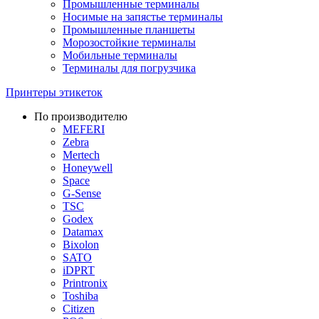
Промышленные терминалы
Носимые на запястье терминалы
Промышленные планшеты
Морозостойкие терминалы
Мобильные терминалы
Терминалы для погрузчика
Принтеры этикеток
По производителю
MEFERI
Zebra
Mertech
Honeywell
Space
G-Sense
TSC
Godex
Datamax
Bixolon
SATO
iDPRT
Printronix
Toshiba
Citizen