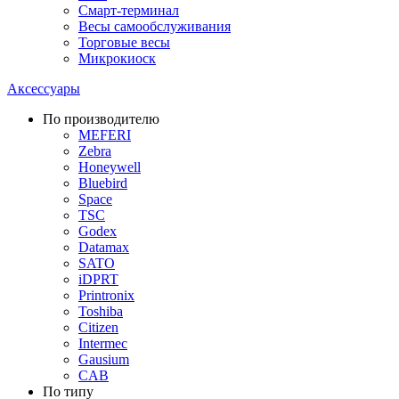
Смарт-терминал
Весы самообслуживания
Торговые весы
Микрокиоск
Аксессуары
По производителю
MEFERI
Zebra
Honeywell
Bluebird
Space
TSC
Godex
Datamax
SATO
iDPRT
Printronix
Toshiba
Citizen
Intermec
Gausium
CAB
По типу