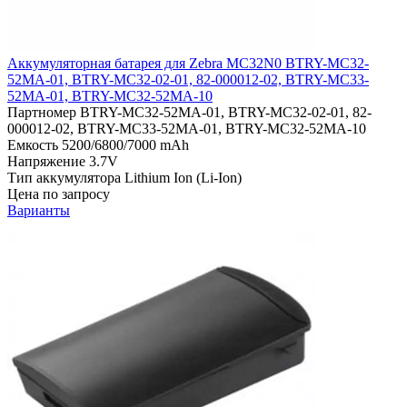
Аккумуляторная батарея для Zebra MC32N0 BTRY-MC32-
52MA-01, BTRY-MC32-02-01, 82-000012-02, BTRY-MC33-
52MA-01, BTRY-MC32-52MA-10
Партномер
BTRY-MC32-52MA-01, BTRY-MC32-02-01, 82-
000012-02, BTRY-MC33-52MA-01, BTRY-MC32-52MA-10
Емкость
5200/6800/7000 mAh
Напряжение
3.7V
Тип аккумулятора
Lithium Ion (Li-Ion)
Цена по запросу
Варианты