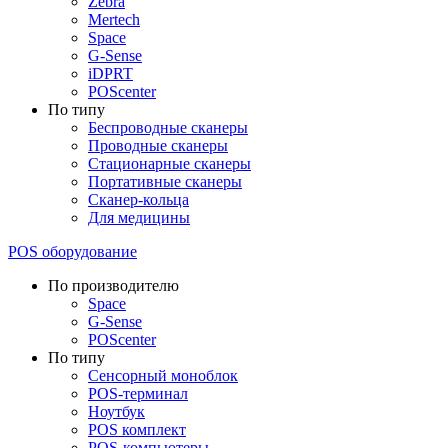
Zebra
Mertech
Space
G-Sense
iDPRT
POScenter
По типу
Беспроводные сканеры
Проводные сканеры
Стационарные сканеры
Портативные сканеры
Сканер-кольца
Для медицины
POS оборудование
По производителю
Space
G-Sense
POScenter
По типу
Сенсорный моноблок
POS-терминал
Ноутбук
POS комплект
POS-компьютеры