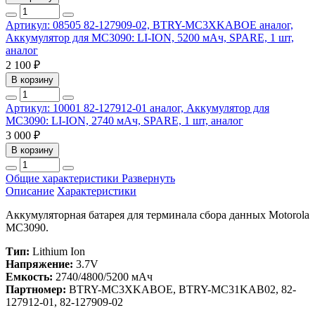
Артикул: 08505
82-127909-02, BTRY-MC3XKABOE аналог,
Аккумулятор для MC3090: LI-ION, 5200 мАч, SPARE, 1 шт,
аналог
2 100 ₽
В корзину
Артикул: 10001
82-127912-01 аналог, Аккумулятор для
MC3090: LI-ION, 2740 мАч, SPARE, 1 шт, аналог
3 000 ₽
В корзину
Общие характеристики
Развернуть
Описание
Характеристики
Аккумуляторная батарея для терминала сбора данных Motorola
MC3090.
Тип:
Lithium Ion
Напряжение:
3.7V
Емкость:
2740/4800/5200 мАч
Партномер:
BTRY-MC3XKABOE, BTRY-MC31KAB02,
82-
127912-01,
82-127909-02