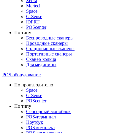
Zebra
Mertech
Space
G-Sense
iDPRT
POScenter
По типу
Беспроводные сканеры
Проводные сканеры
Стационарные сканеры
Портативные сканеры
Сканер-кольца
Для медицины
POS оборудование
По производителю
Space
G-Sense
POScenter
По типу
Сенсорный моноблок
POS-терминал
Ноутбук
POS комплект
POS-компьютеры