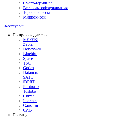
Смарт-терминал
Весы самообслуживания
Торговые весы
Микрокиоск
Аксессуары
По производителю
MEFERI
Zebra
Honeywell
Bluebird
Space
TSC
Godex
Datamax
SATO
iDPRT
Printronix
Toshiba
Citizen
Intermec
Gausium
CAB
По типу