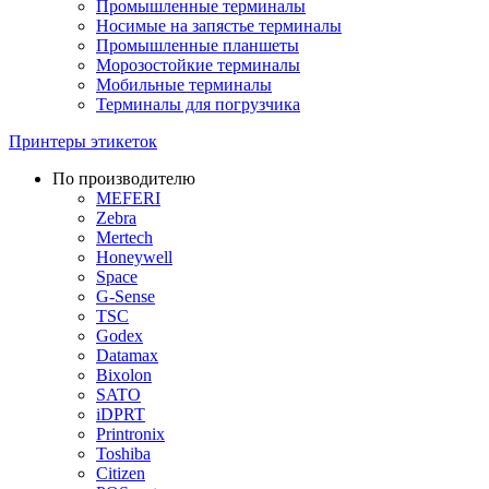
Промышленные терминалы
Носимые на запястье терминалы
Промышленные планшеты
Морозостойкие терминалы
Мобильные терминалы
Терминалы для погрузчика
Принтеры этикеток
По производителю
MEFERI
Zebra
Mertech
Honeywell
Space
G-Sense
TSC
Godex
Datamax
Bixolon
SATO
iDPRT
Printronix
Toshiba
Citizen