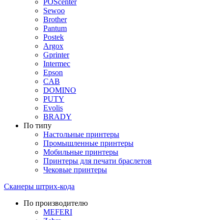
POScenter
Sewoo
Brother
Pantum
Postek
Argox
Gprinter
Intermec
Epson
CAB
DOMINO
PUTY
Evolis
BRADY
По типу
Настольные принтеры
Промышленные принтеры
Мобильные принтеры
Принтеры для печати браслетов
Чековые принтеры
Сканеры штрих-кода
По производителю
MEFERI