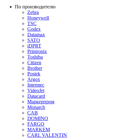
По производителю
Zebra
Honeywell
TSC
Godex
Datamax
SATO
iDPRT
Printronix
Toshiba
Citizen
Brother
Postek
Argox
Intermec
VideoJet
Datacard
Маркерпром
Monarch
CAB
DOMINO
FARGO
MARKEM
CARL VALENTIN