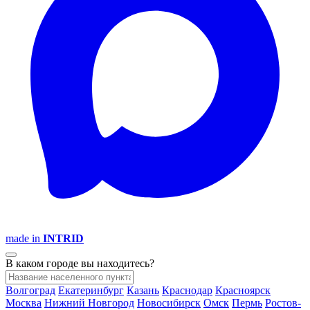
made in
INTRID
В каком городе вы находитесь?
Волгоград
Екатеринбург
Казань
Краснодар
Красноярск
Москва
Нижний Новгород
Новосибирск
Омск
Пермь
Ростов-