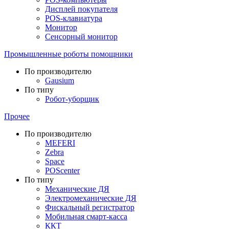
Дисплей покупателя
POS-клавиатура
Монитор
Сенсорный монитор
Промышленные роботы помощники
По производителю
Gausium
По типу
Робот-уборщик
Прочее
По производителю
MEFERI
Zebra
Space
POScenter
По типу
Механические ДЯ
Электромеханические ДЯ
Фискальный регистратор
Мобильная смарт-касса
ККТ