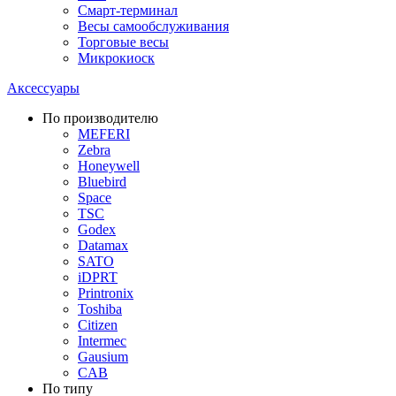
Смарт-терминал
Весы самообслуживания
Торговые весы
Микрокиоск
Аксессуары
По производителю
MEFERI
Zebra
Honeywell
Bluebird
Space
TSC
Godex
Datamax
SATO
iDPRT
Printronix
Toshiba
Citizen
Intermec
Gausium
CAB
По типу