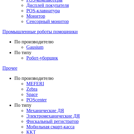
Дисплей покупателя
POS-клавиатура
Монитор
Сенсорный монитор
Промышленные роботы помощники
По производителю
Gausium
По типу
Робот-уборщик
Прочее
По производителю
MEFERI
Zebra
Space
POScenter
По типу
Механические ДЯ
Электромеханические ДЯ
Фискальный регистратор
Мобильная смарт-касса
ККТ