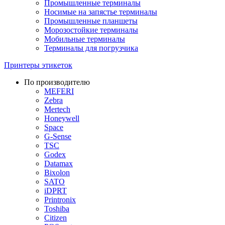
Промышленные терминалы
Носимые на запястье терминалы
Промышленные планшеты
Морозостойкие терминалы
Мобильные терминалы
Терминалы для погрузчика
Принтеры этикеток
По производителю
MEFERI
Zebra
Mertech
Honeywell
Space
G-Sense
TSC
Godex
Datamax
Bixolon
SATO
iDPRT
Printronix
Toshiba
Citizen