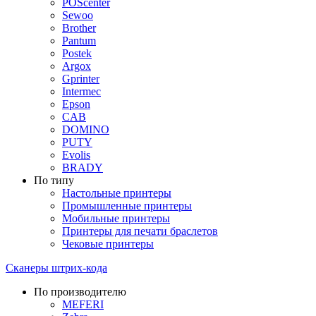
POScenter
Sewoo
Brother
Pantum
Postek
Argox
Gprinter
Intermec
Epson
CAB
DOMINO
PUTY
Evolis
BRADY
По типу
Настольные принтеры
Промышленные принтеры
Мобильные принтеры
Принтеры для печати браслетов
Чековые принтеры
Сканеры штрих-кода
По производителю
MEFERI