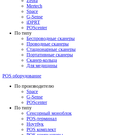
Zebra
Mertech
Space
G-Sense
iDPRT
POScenter
По типу
Беспроводные сканеры
Проводные сканеры
Стационарные сканеры
Портативные сканеры
Сканер-кольца
Для медицины
POS оборудование
По производителю
Space
G-Sense
POScenter
По типу
Сенсорный моноблок
POS-терминал
Ноутбук
POS комплект
POS-компьютеры