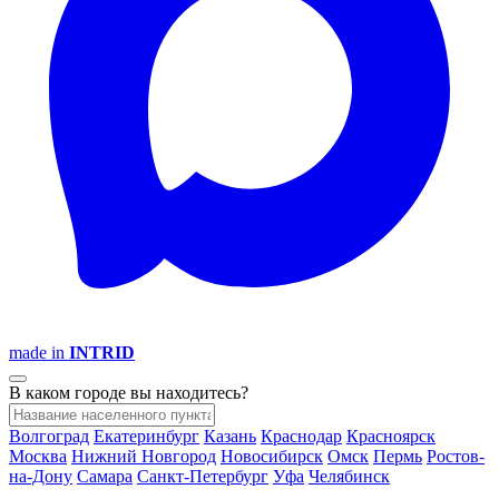
made in
INTRID
В каком городе вы находитесь?
Волгоград
Екатеринбург
Казань
Краснодар
Красноярск
Москва
Нижний Новгород
Новосибирск
Омск
Пермь
Ростов-
на-Дону
Самара
Санкт-Петербург
Уфа
Челябинск