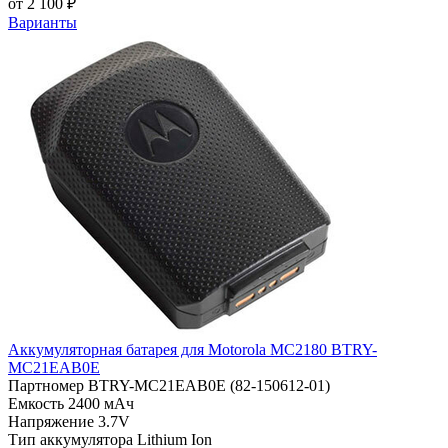
от 2 100 ₽
Варианты
Аккумуляторная батарея для Motorola MC2180 BTRY-
MC21EAB0E
Партномер
BTRY-MC21EAB0E (82-150612-01)
Емкость
2400 мАч
Напряжение
3.7V
Тип аккумулятора
Lithium Ion