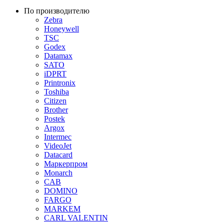
По производителю
Zebra
Honeywell
TSC
Godex
Datamax
SATO
iDPRT
Printronix
Toshiba
Citizen
Brother
Postek
Argox
Intermec
VideoJet
Datacard
Маркерпром
Monarch
CAB
DOMINO
FARGO
MARKEM
CARL VALENTIN