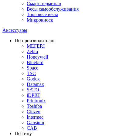
Смарт-терминал
Весы самообслуживания
Торговые весы
Микрокиоск
Аксессуары
По производителю
MEFERI
Zebra
Honeywell
Bluebird
Space
TSC
Godex
Datamax
SATO
iDPRT
Printronix
Toshiba
Citizen
Intermec
Gausium
CAB
По типу