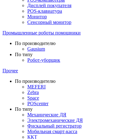
Дисплей покупателя
POS-клавиатура
Монитор
Сенсорный монитор
Промышленные роботы помощники
По производителю
Gausium
По типу
Робот-уборщик
Прочее
По производителю
MEFERI
Zebra
Space
POScenter
По типу
Механические ДЯ
Электромеханические ДЯ
Фискальный регистратор
Мобильная смарт-касса
ККТ