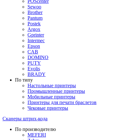
POScenter
Sewoo
Brother
Pantum
Postek
Argox
Gprinter
Intermec
Epson
CAB
DOMINO
PUTY
Evolis
BRADY
По типу
Настольные принтеры
Промышленные принтеры
Мобильные принтеры
Принтеры для печати браслетов
Чековые принтеры
Сканеры штрих-кода
По производителю
MEFERI