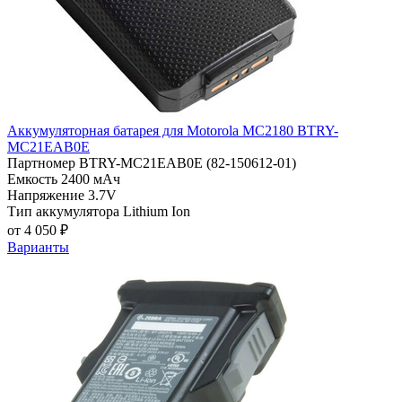
Аккумуляторная батарея для Motorola MC2180 BTRY-
MC21EAB0E
Партномер
BTRY-MC21EAB0E (82-150612-01)
Емкость
2400 мАч
Напряжение
3.7V
Тип аккумулятора
Lithium Ion
от 4 050 ₽
Варианты