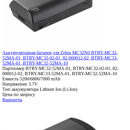
Аккумуляторная батарея для Zebra MC32N0 BTRY-MC32-
52MA-01, BTRY-MC32-02-01, 82-000012-02, BTRY-MC33-
52MA-01, BTRY-MC32-52MA-10
Партномер
BTRY-MC32-52MA-01, BTRY-MC32-02-01, 82-
000012-02, BTRY-MC33-52MA-01, BTRY-MC32-52MA-10
Емкость
5200/6800/7000 mAh
Напряжение
3.7V
Тип аккумулятора
Lithium Ion (Li-Ion)
Цена по запросу
Варианты