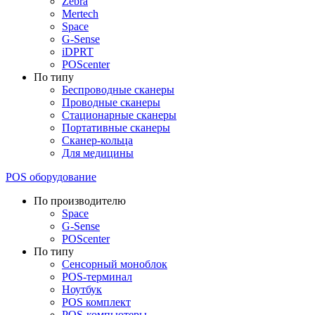
Zebra
Mertech
Space
G-Sense
iDPRT
POScenter
По типу
Беспроводные сканеры
Проводные сканеры
Стационарные сканеры
Портативные сканеры
Сканер-кольца
Для медицины
POS оборудование
По производителю
Space
G-Sense
POScenter
По типу
Сенсорный моноблок
POS-терминал
Ноутбук
POS комплект
POS-компьютеры