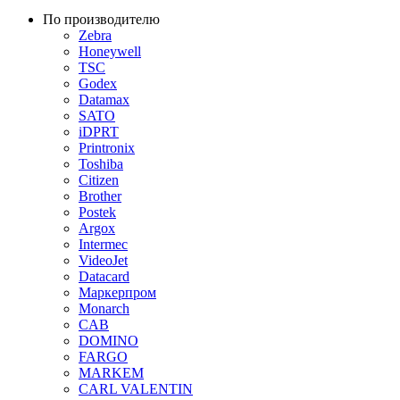
По производителю
Zebra
Honeywell
TSC
Godex
Datamax
SATO
iDPRT
Printronix
Toshiba
Citizen
Brother
Postek
Argox
Intermec
VideoJet
Datacard
Маркерпром
Monarch
CAB
DOMINO
FARGO
MARKEM
CARL VALENTIN