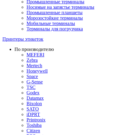
Промышленные терминалы
Носимые на запястье терминалы
Промышленные планшеты
Морозостойкие терминалы
Мобильные терминалы
Терминалы для погрузчика
Принтеры этикеток
По производителю
MEFERI
Zebra
Mertech
Honeywell
Space
G-Sense
TSC
Godex
Datamax
Bixolon
SATO
iDPRT
Printronix
Toshiba
Citizen