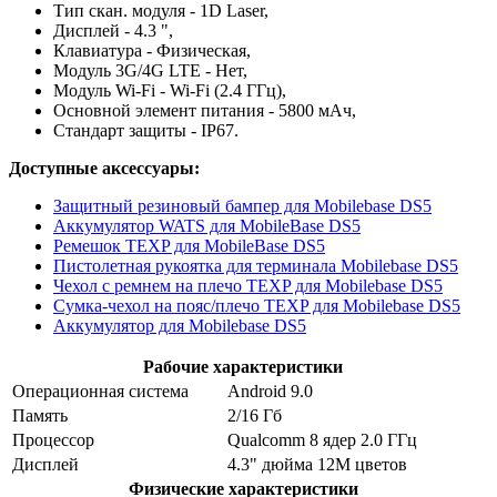
Тип скан. модуля - 1D Laser,
Дисплей - 4.3 ",
Клавиатура - Физическая,
Модуль 3G/4G LTE - Нет,
Модуль Wi-Fi - Wi-Fi (2.4 ГГц),
Основной элемент питания - 5800 мАч,
Стандарт защиты - IP67.
Доступные аксессуары:
Защитный резиновый бампер для Mobilebase DS5
Аккумулятор WATS для MobileBase DS5
Ремешок TEXP для MobileBase DS5
Пистолетная рукоятка для терминала Mobilebase DS5
Чехол с ремнем на плечо TEXP для Mobilebase DS5
Сумка-чехол на пояс/плечо TEXP для Mobilebase DS5
Аккумулятор для Mobilebase DS5
Рабочие характеристики
Операционная система
Android 9.0
Память
2/16 Гб
Процессор
Qualcomm 8 ядер 2.0 ГГц
Дисплей
4.3" дюйма 12M цветов
Физические характеристики