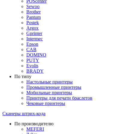
POScenter
Sewoo
Brother
Pantum
Postek
Argox
Gprinter
Intermec
Epson
CAB
DOMINO
PUTY
Evolis
BRADY
По типу
Настольные принтеры
Промышленные принтеры
Мобильные принтеры
Принтеры для печати браслетов
Чековые принтеры
Сканеры штрих-кода
По производителю
MEFERI