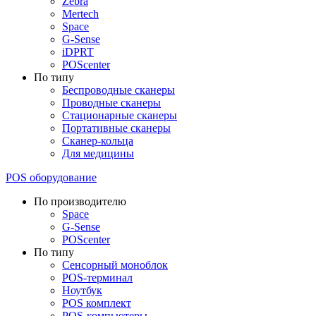
Zebra
Mertech
Space
G-Sense
iDPRT
POScenter
По типу
Беспроводные сканеры
Проводные сканеры
Стационарные сканеры
Портативные сканеры
Сканер-кольца
Для медицины
POS оборудование
По производителю
Space
G-Sense
POScenter
По типу
Сенсорный моноблок
POS-терминал
Ноутбук
POS комплект
POS-компьютеры