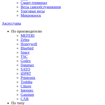
Смарт-терминал
Весы самообслуживания
Торговые весы
Микрокиоск
Аксессуары
По производителю
MEFERI
Zebra
Honeywell
Bluebird
Space
TSC
Godex
Datamax
SATO
iDPRT
Printronix
Toshiba
Citizen
Intermec
Gausium
CAB
По типу