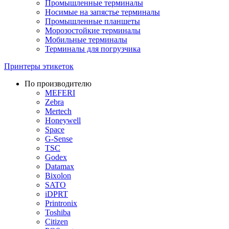
Промышленные терминалы
Носимые на запястье терминалы
Промышленные планшеты
Морозостойкие терминалы
Мобильные терминалы
Терминалы для погрузчика
Принтеры этикеток
По производителю
MEFERI
Zebra
Mertech
Honeywell
Space
G-Sense
TSC
Godex
Datamax
Bixolon
SATO
iDPRT
Printronix
Toshiba
Citizen