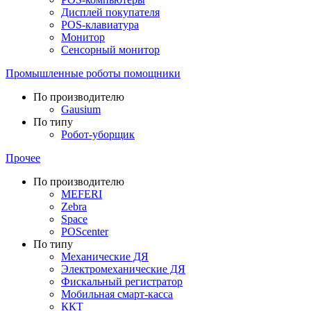
Дисплей покупателя
POS-клавиатура
Монитор
Сенсорный монитор
Промышленные роботы помощники
По производителю
Gausium
По типу
Робот-уборщик
Прочее
По производителю
MEFERI
Zebra
Space
POScenter
По типу
Механические ДЯ
Электромеханические ДЯ
Фискальный регистратор
Мобильная смарт-касса
ККТ