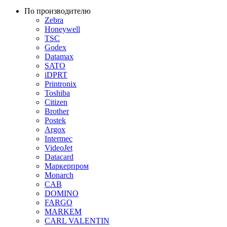
По производителю
Zebra
Honeywell
TSC
Godex
Datamax
SATO
iDPRT
Printronix
Toshiba
Citizen
Brother
Postek
Argox
Intermec
VideoJet
Datacard
Маркерпром
Monarch
CAB
DOMINO
FARGO
MARKEM
CARL VALENTIN