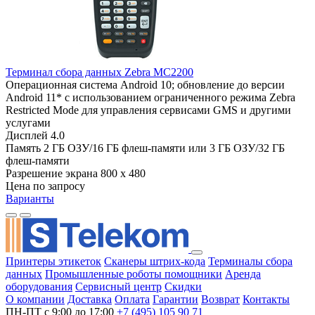
Терминал сбора данных Zebra MC2200
Операционная система
Android 10; обновление до версии
Android 11* с использованием ограниченного режима Zebra
Restricted Mode для управления сервисами GMS и другими
услугами
Дисплей
4.0
Память
2 ГБ ОЗУ/16 ГБ флеш-памяти или 3 ГБ ОЗУ/32 ГБ
флеш-памяти
Разрешение экрана
800 x 480
Цена по запросу
Варианты
Принтеры этикеток
Сканеры штрих-кода
Терминалы сбора
данных
Промышленные роботы помощники
Аренда
оборудования
Сервисный центр
Скидки
О компании
Доставка
Оплата
Гарантии
Возврат
Контакты
ПН-ПТ с 9:00 до 17:00
+7 (495) 105 90 71