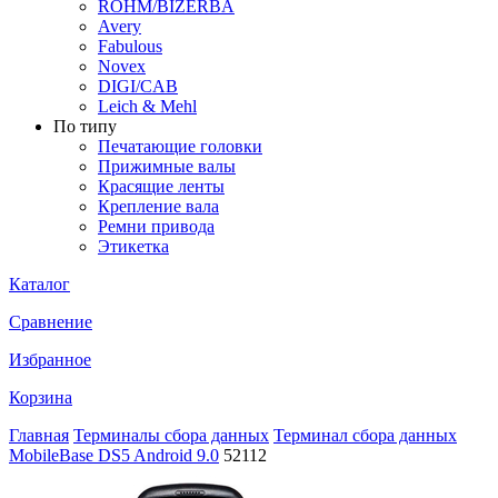
ROHM/BIZERBA
Avery
Fabulous
Novex
DIGI/CAB
Leich & Mehl
По типу
Печатающие головки
Прижимные валы
Красящие ленты
Крепление вала
Ремни привода
Этикетка
Каталог
Сравнение
Избранное
Корзина
Главная
Терминалы сбора данных
Терминал сбора данных
MobileBase DS5 Android 9.0
52112